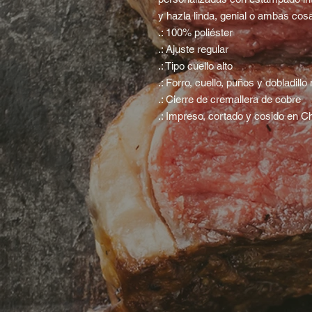
y hazla linda, genial o ambas cos
.: 100% poliéster
.: Ajuste regular
.: Tipo cuello alto
.: Forro, cuello, puños y dobladillo
.: Cierre de cremallera de cobre
.: Impreso, cortado y cosido en C