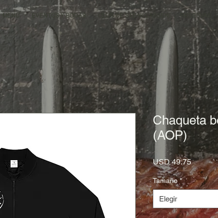
MENÚ
EVENTOS Y BODAS
CLUB DE STEAK LASSEN
RESERVAS
Chaqueta b
(AOP)
Precio
USD 49.75
Tamaño
*
Elegir