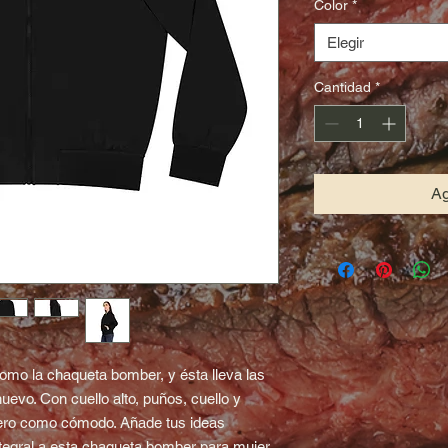
Color
*
Elegir
Cantidad
*
Ag
mo la chaqueta bomber, y ésta lleva las 
evo. Con cuello alto, puños, cuello y 
dero como cómodo. Añade tus ideas 
egral a esta chaqueta bomber para mujer 