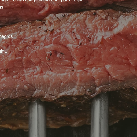
as.
 negros
hina